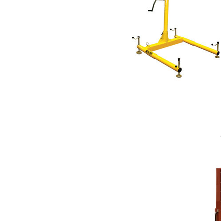
ცეცხლმაქრის ს