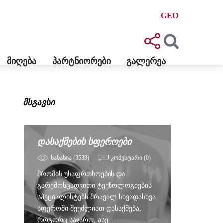
GEO
ᲛᲘᲦᲔᲑᲐ
ᲞᲐᲠᲢᲜᲘᲝᲠᲔᲑᲘ
ᲒᲐᲚᲔᲠᲔᲐ
მსგავსი
დასაქმების სფეროები
ნანახია (3539)
კომენტარი (0)
შრომის უსაფრთხოების და
გარემოსცადვითი ტექნოლოგიების
სპეციალისტებს მრავალ სხვადასხვა
სფეროში შეუძლიათ დასაქმება,
როგორც საჯარო, ასე ...